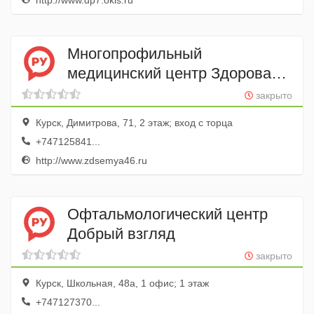
http://www.dp7.okis.ru
Многопрофильный
медицинский центр Здоровая
семья
закрыто
Курск, Димитрова, 71, 2 этаж; вход с торца
+747125841...
http://www.zdsemya46.ru
Офтальмологический центр
Добрый взгляд
закрыто
Курск, Школьная, 48а, 1 офис; 1 этаж
+747127370...